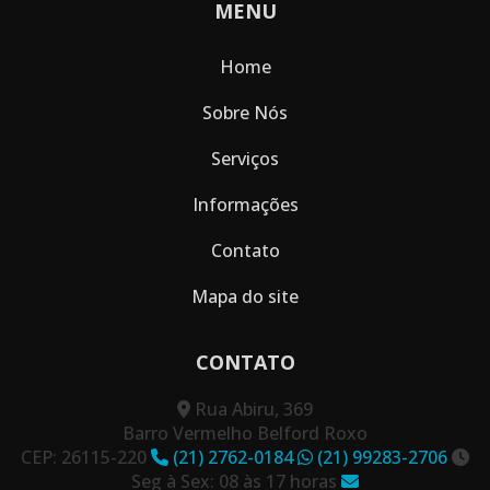
MENU
Home
Sobre Nós
Serviços
Informações
Contato
Mapa do site
CONTATO
Rua Abiru, 369
Barro Vermelho Belford Roxo
CEP: 26115-220
(21) 2762-0184
(21) 99283-2706
Seg à Sex: 08 às 17 horas