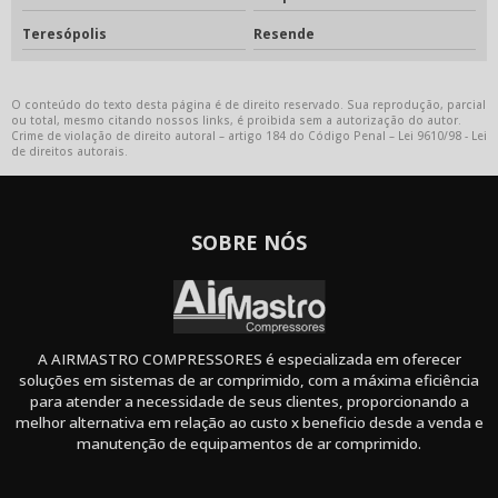
Teresópolis
Resende
O conteúdo do texto desta página é de direito reservado. Sua reprodução, parcial
ou total, mesmo citando nossos links, é proibida sem a autorização do autor.
Crime de violação de direito autoral – artigo 184 do Código Penal –
Lei 9610/98 - Lei
de direitos autorais
.
SOBRE NÓS
A AIRMASTRO COMPRESSORES é especializada em oferecer
soluções em sistemas de ar comprimido, com a máxima eficiência
para atender a necessidade de seus clientes, proporcionando a
melhor alternativa em relação ao custo x beneficio desde a venda e
manutenção de equipamentos de ar comprimido.