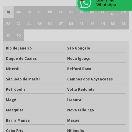
chamar no
WhatsApp
GO e
RJ
MG
ES
SP
PR
SC
RS
PE
BA
CE
AM
DF
PA
AC
AL
AP
MA
MT
MS
PB
PI
RN
RO
RR
SE
TO
Rio de Janeiro
São Gonçalo
Duque de Caxias
Nova Iguaçu
Niterói
Belford Roxo
São João de Meriti
Campos dos Goytacazes
Petrópolis
Volta Redonda
Magé
Itaboraí
Mesquita
Nova Friburgo
Barra Mansa
Macaé
Cabo Frio
Nilópolis