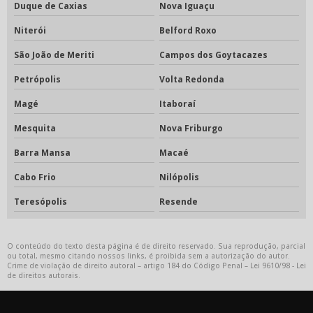
Duque de Caxias
Nova Iguaçu
Niterói
Belford Roxo
São João de Meriti
Campos dos Goytacazes
Petrópolis
Volta Redonda
Magé
Itaboraí
Mesquita
Nova Friburgo
Barra Mansa
Macaé
Cabo Frio
Nilópolis
Teresópolis
Resende
O conteúdo do texto desta página é de direito reservado. Sua reprodução, parcial
ou total, mesmo citando nossos links, é proibida sem a autorização do autor.
Crime de violação de direito autoral – artigo 184 do Código Penal –
Lei 9610/98 - Lei
de direitos autorais
.