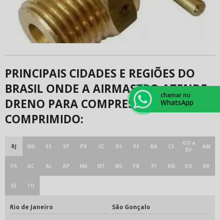
PRINCIPAIS CIDADES E REGIÕES DO
BRASIL ONDE A AIRMASTRO ATENDE
chamar no
DRENO PARA COMPRESSOR DE AR
WhatsApp
COMPRIMIDO:
GO e
RJ
MG
ES
SP
PR
SC
RS
PE
BA
CE
AM
DF
PA
AC
AL
AP
MA
MT
MS
PB
PI
RN
RO
RR
SE
TO
Rio de Janeiro
São Gonçalo