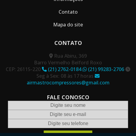
Contato
Mapa do site
CONTATO
Rua Abiru, 369
Barro Vermelho Belford Roxo
CEP: 26115-220
(21) 2762-0184
(21) 99283-2706
Seg à Sex: 08 às 17 horas
airmastrocompressores@gmail.com
FALE CONOSCO