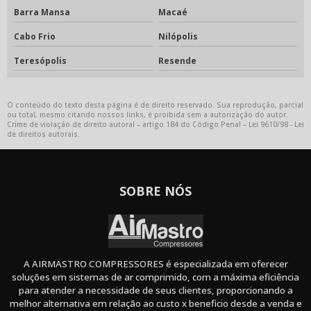
Barra Mansa
Macaé
Cabo Frio
Nilópolis
Teresópolis
Resende
O conteúdo do texto desta página é de direito reservado. Sua reprodução, parcial
ou total, mesmo citando nossos links, é proibida sem a autorização do autor.
Crime de violação de direito autoral – artigo 184 do Código Penal –
Lei 9610/98 - Lei
de direitos autorais
.
SOBRE NÓS
A AIRMASTRO COMPRESSORES é especializada em oferecer
soluções em sistemas de ar comprimido, com a máxima eficiência
para atender a necessidade de seus clientes, proporcionando a
melhor alternativa em relação ao custo x beneficio desde a venda e