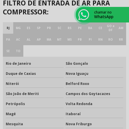
FILTRO DE ENTRADA DE AR PARA
COMPRESSOR:
chamar no
WhatsApp
GO e
RJ
MG
ES
SP
PR
SC
RS
PE
BA
CE
AM
DF
PA
AC
AL
AP
MA
MT
MS
PB
PI
RN
RO
RR
SE
TO
Rio de Janeiro
São Gonçalo
Duque de Caxias
Nova Iguaçu
Niterói
Belford Roxo
São João de Meriti
Campos dos Goytacazes
Petrópolis
Volta Redonda
Magé
Itaboraí
Mesquita
Nova Friburgo