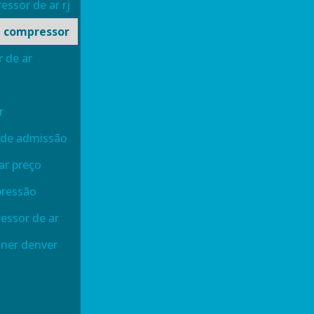
ssor de ar rj
e compressor
 de ar
r
 de admissão
ar preço
pressão
essor de ar
dner denver