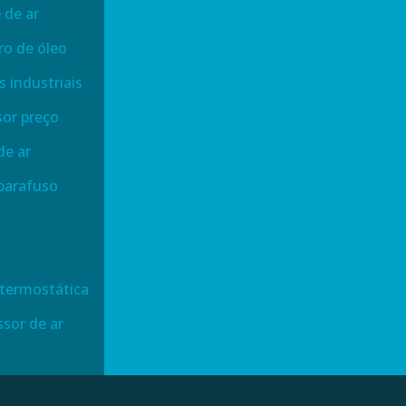
 de ar
ro de óleo
 industriais
or preço
de ar
parafuso
 termostática
ssor de ar