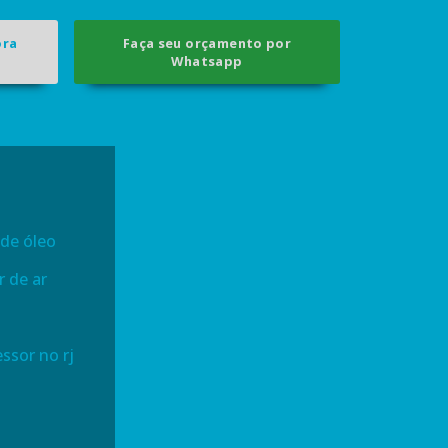
ora
Faça seu orçamento por
Whatsapp
 de óleo
 de ar
ssor no rj