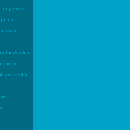
o compressor
o preço
ompressor
arador de óleo
omprimido
iltros de óleo
ais
a