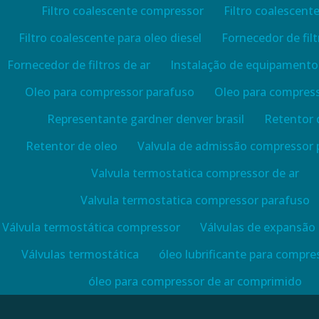
Filtro coalescente compressor
Filtro coalescente
Filtro coalescente para oleo diesel
Fornecedor de filt
Fornecedor de filtros de ar
Instalação de equipamentos
Oleo para compressor parafuso
Oleo para compress
Representante gardner denver brasil
Retentor 
Retentor de oleo
Valvula de admissão compressor 
Valvula termostatica compressor de ar
Valvula termostatica compressor parafuso
Válvula termostática compressor
Válvulas de expansão
Válvulas termostática
óleo lubrificante para compre
óleo para compressor de ar comprimido