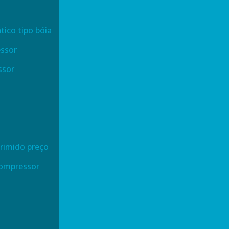
ico tipo bóia
essor
ssor
primido preço
 compressor