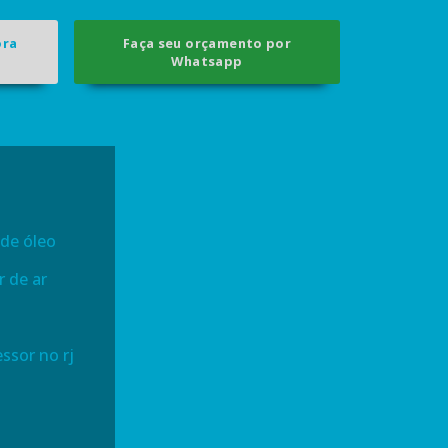
ora
Faça seu orçamento por
Whatsapp
 de óleo
 de ar
ssor no rj