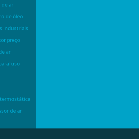
 de ar
ro de óleo
 industriais
or preço
de ar
parafuso
 termostática
ssor de ar