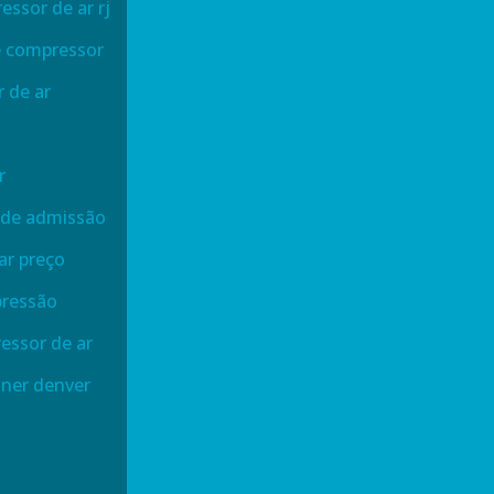
ssor de ar rj
e compressor
 de ar
r
 de admissão
ar preço
pressão
essor de ar
dner denver