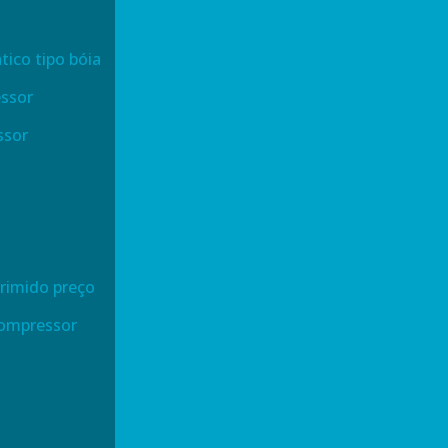
ico tipo bóia
essor
ssor
primido preço
 compressor