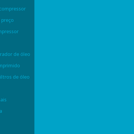
o compressor
o preço
ompressor
arador de óleo
omprimido
iltros de óleo
ais
a